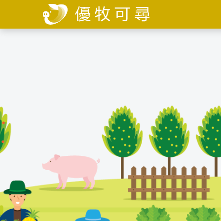
移
至
主
內
容